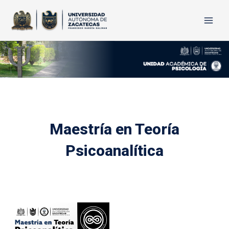
Ir
Main
al
contenido
Men
Maestría en Teoría
Psicoanalítica