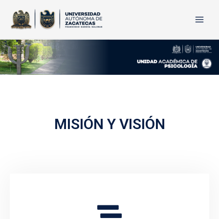
Ir
Main
al
contenido
Men
MISIÓN Y VISIÓN